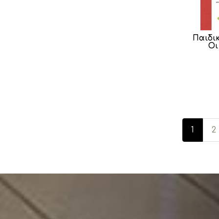
Παιδι
Οι
1
2