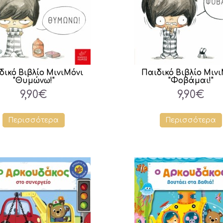
δικό Βιβλίο ΜινιΜόνι
Παιδικό Βιβλίο Μιν
"Θυμώνω!"
"Φοβάμαι!"
9,90€
9,90€
Περισσότερα
Περισσότερα