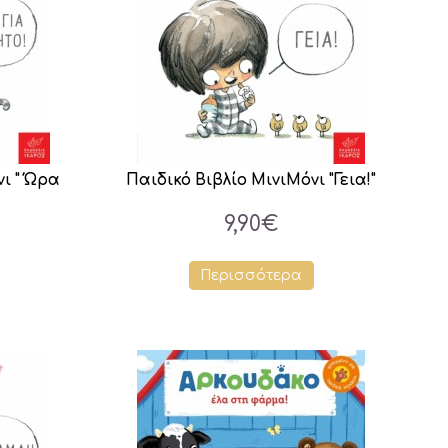
ι " Ώρα
Παιδικό Βιβλίο ΜινιΜόνι "Γεια!"
9,90€
Περισσότερα