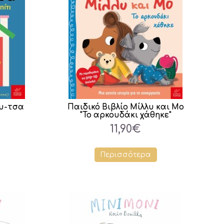
ου-τσα
Παιδικό Βιβλίο Μίλλυ και Μο
"Το αρκουδάκι χάθηκε"
11,90€
Περισσότερα