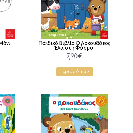
ιΜόνι
Παιδικό Βιβλίο Ο Aρκουδάκος
Έλα στη Φάρμα!
7,90€
Περισσότερα