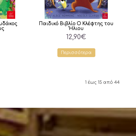
ουδάκος
Παιδικό Βιβλίο Ο Κλέφτης του
υς
Ήλιου
12,90€
Περισσότερα
1 έως 15 από 44