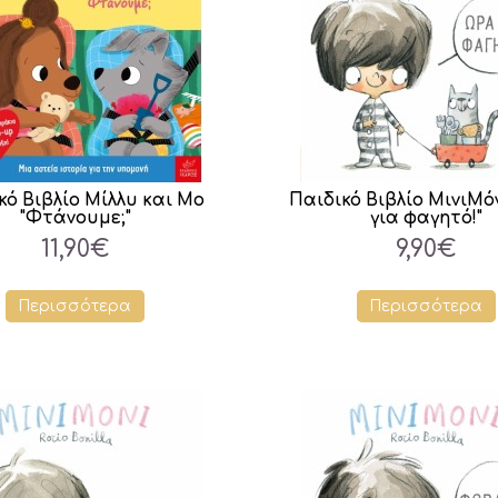
κό Βιβλίο Μίλλυ και Μο
Παιδικό Βιβλίο ΜινιΜόν
"Φτάνουμε;"
για φαγητό!"
11,90€
9,90€
Περισσότερα
Περισσότερα