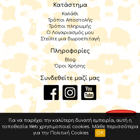
Κατάστημα
Καλάθι
Τρόποι Αποστολής
Τρόποι πληρωμής
Ο Λογαριασμός μου
Στείλτε μια δωροεπιταγή
Πληροφορίες
Blog
Όροι Χρήσης
Συνδεθείτε μαζί μας
Για να παρέχει την καλύτερη δυνατή εμπειρία, αυτή η
Copyright © 2025 trabolinotoys.gr. All rights reserved.
τοποθεσία Web χρησιμοποιεί cookies.
Μάθε περισσότερα
για την Πολιτική Cookies
OK
Κατασκευή ιστοσελίδας elogic.gr