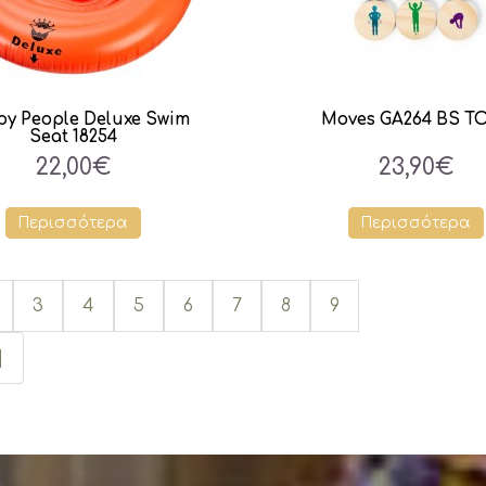
y People Deluxe Swim
Moves GA264 BS T
Seat 18254
22,00€
23,90€
Περισσότερα
Περισσότερα
3
4
5
6
7
8
9
|