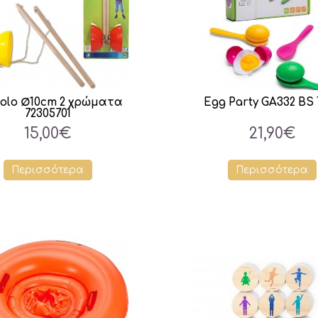
olo ∅10cm 2 χρώματα
Egg Party GA332 BS 
72305701
15,00€
21,90€
Περισσότερα
Περισσότερα