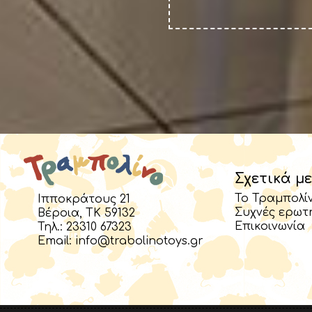
Σχετικά με
Το Τραμπολί
Ιπποκράτους 21
Συχνές ερωτ
Βέροια, TK 59132
Επικοινωνία
Τηλ.:
23310 67323
Email:
info@trabolinotoys.gr