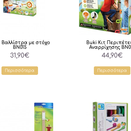
i Βαλλίστρα με στόχο
Buki Κιτ Περιπέτε
BN015
Αναρρίχησης BN0
31,90€
44,90€
Περισσότερα
Περισσότερα