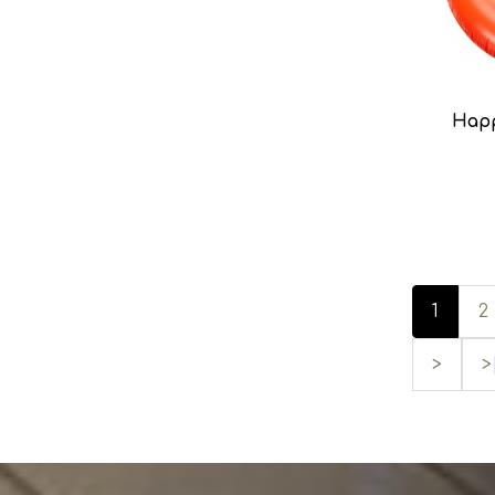
Happ
1
2
>
>