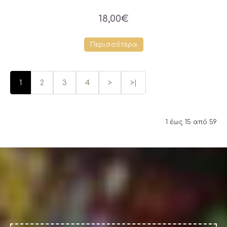
18,00€
Περισσότερα
1
2
3
4
>
>|
1 έως 15 από 59