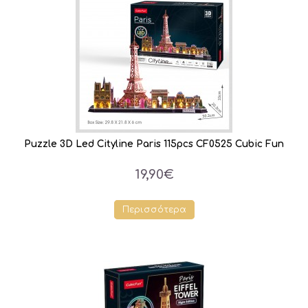
Puzzle 3D Led Cityline Paris 115pcs CF0525 Cubic Fun
19,90€
Περισσότερα