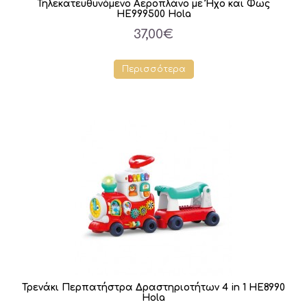
Τηλεκατευθυνόμενο Αεροπλάνο με Ήχο και Φως
HE999500 Hola
37,00€
Περισσότερα
Τρενάκι Περπατήστρα Δραστηριοτήτων 4 in 1 HE8990
Hola