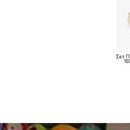
Σετ 
10