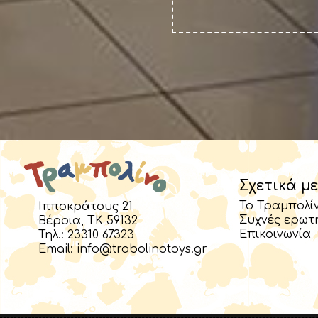
Σχετικά με
Το Τραμπολί
Ιπποκράτους 21
Συχνές ερωτ
Βέροια, TK 59132
Επικοινωνία
Τηλ.:
23310 67323
Email:
info@trabolinotoys.gr