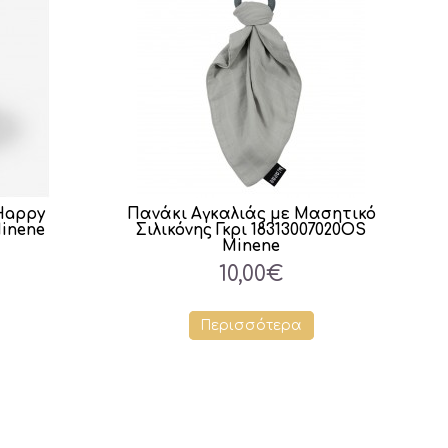
Happy
Πανάκι Αγκαλιάς με Μασητικό
Minene
Σιλικόνης Γκρι 18313007020OS
Minene
10,00€
Περισσότερα