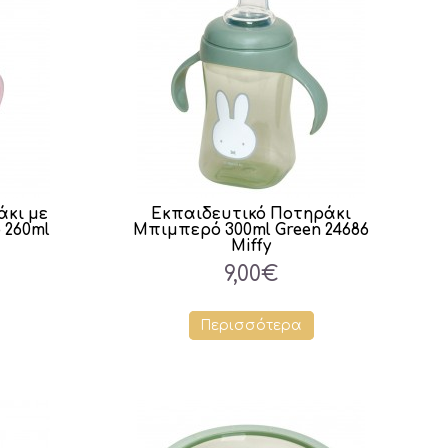
άκι με
Εκπαιδευτικό Ποτηράκι
 260ml
Μπιμπερό 300ml Green 24686
Miffy
9,00€
Περισσότερα