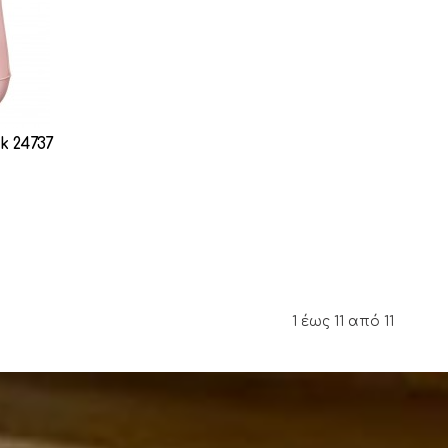
k 24737
1 έως 11 από 11