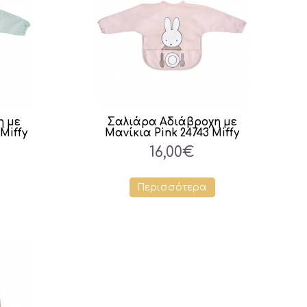
η με
Σαλιάρα Αδιάβροχη με
Miffy
Μανίκια Pink 24743 Miffy
16,00€
Περισσότερα