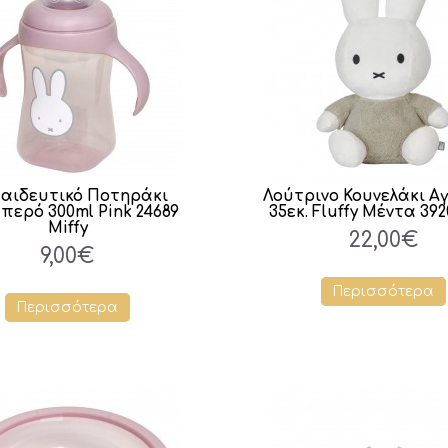
αιδευτικό Ποτηράκι
Λούτρινο Κουνελάκι Α
περό 300ml Pink 24689
35εκ. Fluffy Μέντα 392
Miffy
22,00€
9,00€
Περισσότερα
Περισσότερα