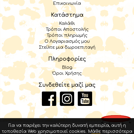
Επικοινωνία
Κατάστημα
Καλάθι
Τρόποι Αποστολής
Τρόποι πληρωμής
Ο Λογαριασμός μου
Στείλτε μια δωροεπιταγή
Πληροφορίες
Blog
Όροι Χρήσης
Συνδεθείτε μαζί μας
Για να παρέχει την καλύτερη δυνατή εμπειρία, αυτή η
Copyright © 2025 trabolinotoys.gr. All rights reserved.
τοποθεσία Web χρησιμοποιεί cookies.
Μάθε περισσότερα